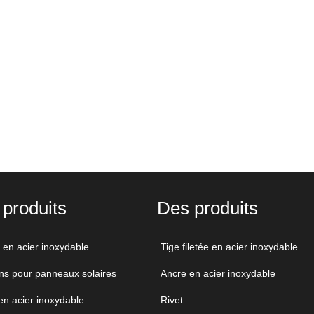
AS/BS/GB
AS/BS/GB
AS/BS/GB
produits
Des produits
 en acier inoxydable
Tige filetée en acier inoxydable
ons pour panneaux solaires
Ancre en acier inoxydable
en acier inoxydable
Rivet