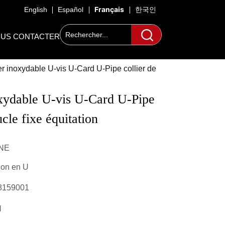
Français
English
Español
한국인
US CONTACTER
er inoxydable U-vis U-Card U-Pipe collier de
xydable U-vis U-Card U-Pipe 
ucle fixe équitation